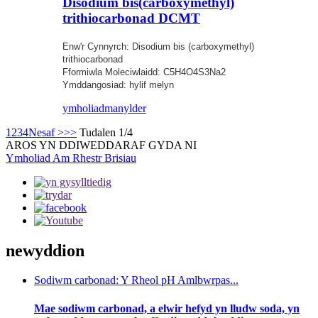
Disodium bis(carboxymethyl)
trithiocarbonad DCMT
Enw'r Cynnyrch: Disodium bis (carboxymethyl)
trithiocarbonad
Fformiwla Moleciwlaidd: C5H4O4S3Na2
Ymddangosiad: hylif melyn
ymholiad
manylder
1
2
3
4
Nesaf >
>>
Tudalen 1/4
AROS YN DDIWEDDARAF GYDA NI
Ymholiad Am Rhestr Brisiau
newyddion
Sodiwm carbonad: Y Rheol pH Amlbwrpas...
Mae sodiwm carbonad, a elwir hefyd yn lludw soda, yn