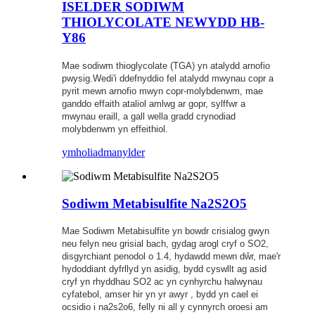
ISELDER SODIWM
THIOLYCOLATE NEWYDD HB-
Y86
Mae sodiwm thioglycolate (TGA) yn atalydd arnofio
pwysig.Wedi'i ddefnyddio fel atalydd mwynau copr a
pyrit mewn arnofio mwyn copr-molybdenwm, mae
ganddo effaith ataliol amlwg ar gopr, sylffwr a
mwynau eraill, a gall wella gradd crynodiad
molybdenwm yn effeithiol.
ymholiad
manylder
Sodiwm Metabisulfite Na2S2O5
Mae Sodiwm Metabisulfite yn bowdr crisialog gwyn
neu felyn neu grisial bach, gydag arogl cryf o SO2,
disgyrchiant penodol o 1.4, hydawdd mewn dŵr, mae'r
hydoddiant dyfrllyd yn asidig, bydd cyswllt ag asid
cryf yn rhyddhau SO2 ac yn cynhyrchu halwynau
cyfatebol, amser hir yn yr awyr , bydd yn cael ei
ocsidio i na2s2o6, felly ni all y cynnyrch oroesi am