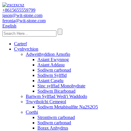
+8615655559799
jason@wit-stone.com
feronia@wit-stone.com
English
Cartref
Cynhyrchion
Adweithyddion Arnofio
Asiant Ewynnog
Asiant Addasu
Sodiwm carbonad
Sodiwm Sylffid
Asiant Casglu
Sinc sylffad Monohydrate
Sodiwm Bicarbonad
Bariwm Sylffad Wedi'i Waddodo
Trwytholchi Cemegol
Sodiwm Metabisulfite Na2S2O5
Coethi
Strontiwm carbonad
Sodiwm carbonad
Borax Anhydrus