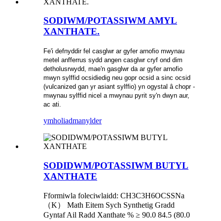
SODIWM/POTASSIWM AMYL
XANTHATE.
Fe'i defnyddir fel casglwr ar gyfer arnofio mwynau
metel anfferrus sydd angen casglwr cryf ond dim
detholusrwydd, mae'n gasglwr da ar gyfer arnofio
mwyn sylffid ocsidiedig neu gopr ocsid a sinc ocsid
(vulcanized gan yr asiant sylffio) yn ogystal â chopr -
mwynau sylffid nicel a mwynau pyrit sy'n dwyn aur,
ac ati.
ymholiad
manylder
SODIDWM/POTASSIWM BUTYL
XANTHATE
Fformiwla foleciwlaidd: CH3C3H6OCSSNa
（K） Math Eitem Sych Synthetig Gradd
Gyntaf Ail Radd Xanthate % ≥ 90.0 84.5 (80.0