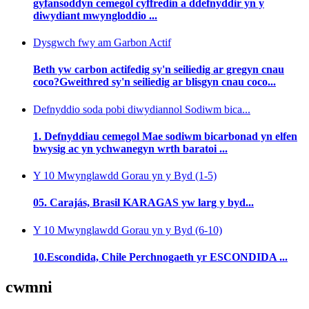
gyfansoddyn cemegol cyffredin a ddefnyddir yn y
diwydiant mwyngloddio ...
Dysgwch fwy am Garbon Actif
Beth yw carbon actifedig sy'n seiliedig ar gregyn cnau
coco?Gweithred sy'n seiliedig ar blisgyn cnau coco...
Defnyddio soda pobi diwydiannol Sodiwm bica...
1. Defnyddiau cemegol Mae sodiwm bicarbonad yn elfen
bwysig ac yn ychwanegyn wrth baratoi ...
Y 10 Mwynglawdd Gorau yn y Byd (1-5)
05. Carajás, Brasil KARAGAS yw larg y byd...
Y 10 Mwynglawdd Gorau yn y Byd (6-10)
10.Escondida, Chile Perchnogaeth yr ESCONDIDA ...
cwmni