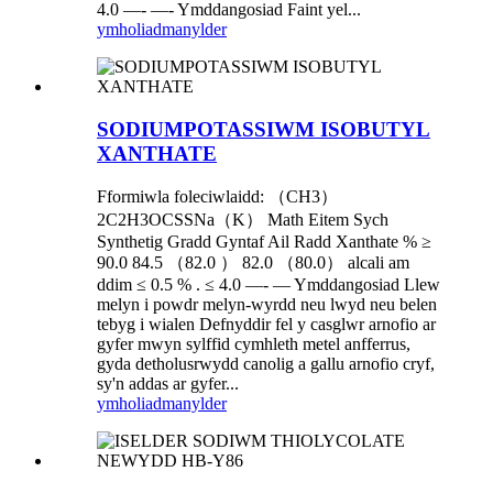
4.0 —- —- Ymddangosiad Faint yel...
ymholiad
manylder
SODIUMPOTASSIWM ISOBUTYL
XANTHATE
Fformiwla foleciwlaidd: （CH3）
2C2H3OCSSNa（K） Math Eitem Sych
Synthetig Gradd Gyntaf Ail Radd Xanthate % ≥
90.0 84.5 （82.0 ） 82.0 （80.0） alcali am
ddim ≤ 0.5 % . ≤ 4.0 —- — Ymddangosiad Llew
melyn i powdr melyn-wyrdd neu lwyd neu belen
tebyg i wialen Defnyddir fel y casglwr arnofio ar
gyfer mwyn sylffid cymhleth metel anfferrus,
gyda detholusrwydd canolig a gallu arnofio cryf,
sy'n addas ar gyfer...
ymholiad
manylder