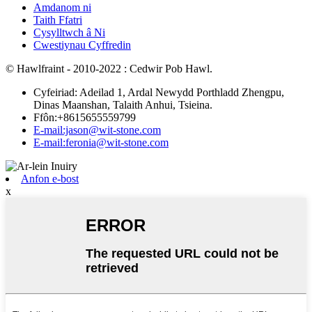
Amdanom ni
Taith Ffatri
Cysylltwch â Ni
Cwestiynau Cyffredin
© Hawlfraint - 2010-2022 : Cedwir Pob Hawl.
Cyfeiriad: Adeilad 1, Ardal Newydd Porthladd Zhengpu,
Dinas Maanshan, Talaith Anhui, Tsieina.
Ffôn:+8615655559799
E-mail:jason@wit-stone.com
E-mail:feronia@wit-stone.com
Anfon e-bost
x