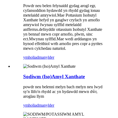
Powdr neu belen felynaidd gydag arogl egr,
cyfansoddion hydawdd yn rhydd gydag ïonau
metelaidd amrywiol.Mae Pottasium Isobutyl
Xanthate hefyd yn gasglwr cryfach yn arnofio
amrywiol fwynau sylffid metelaidd
anfferrus.defnyddir ottassium Isobutyl Xanthate
yn bennaf mewn copr arnofio, plwm, sinc
ect.Mwynau sylffid.Mae wedi arddangos yn
hynod effeithiol wrth arnofio pres copr a pyrites
mewn cylchedau naturiol.
ymholiad
manylder
Sodiwm (Iso)Amyl Xanthate
powdr neu belenni melyn bach melyn neu lwyd
sy'n llifo'n rhydd ac yn hydawdd mewn dŵr,
aroglau llym
ymholiad
manylder