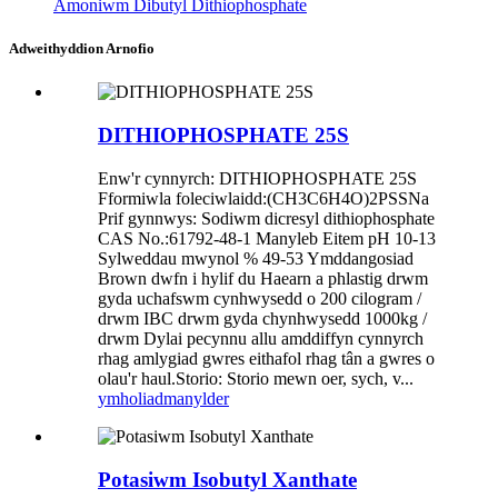
Amoniwm Dibutyl Dithiophosphate
Adweithyddion Arnofio
DITHIOPHOSPHATE 25S
Enw'r cynnyrch: DITHIOPHOSPHATE 25S
Fformiwla foleciwlaidd:(CH3C6H4O)2PSSNa
Prif gynnwys: Sodiwm dicresyl dithiophosphate
CAS No.:61792-48-1 Manyleb Eitem pH 10-13
Sylweddau mwynol % 49-53 Ymddangosiad
Brown dwfn i hylif du Haearn a phlastig drwm
gyda uchafswm cynhwysedd o 200 cilogram /
drwm IBC drwm gyda chynhwysedd 1000kg /
drwm Dylai pecynnu allu amddiffyn cynnyrch
rhag amlygiad gwres eithafol rhag tân a gwres o
olau'r haul.Storio: Storio mewn oer, sych, v...
ymholiad
manylder
Potasiwm Isobutyl Xanthate