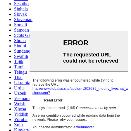
Sesotho
Sinhala
Slovak
Slovenian
Somali
Samoan
Scots Gaelic
Shona
Sindhi
Sundanese
Swahili
Tajik
Tamil
Telugu
Thai
Ukrainian
Urdu
Uzbek
Vietnamese
Welsh
Xhosa
Yiddish
Yoruba
Zulu
Kinyarwanda