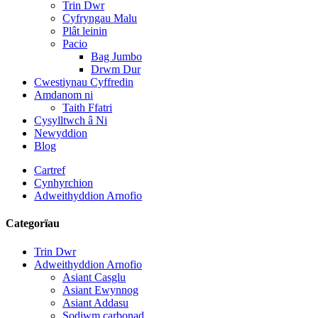
Trin Dwr
Cyfryngau Malu
Plât leinin
Pacio
Bag Jumbo
Drwm Dur
Cwestiynau Cyffredin
Amdanom ni
Taith Ffatri
Cysylltwch â Ni
Newyddion
Blog
Cartref
Cynhyrchion
Adweithyddion Arnofio
Categorïau
Trin Dwr
Adweithyddion Arnofio
Asiant Casglu
Asiant Ewynnog
Asiant Addasu
Sodiwm carbonad