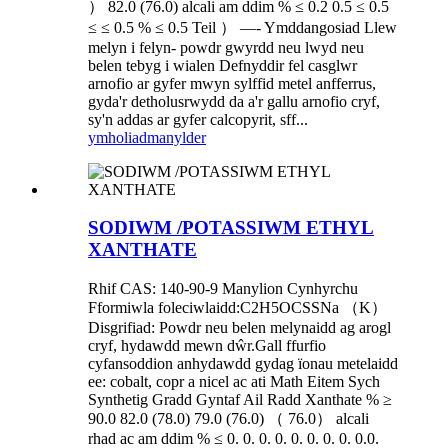
） 82.0 (76.0) alcali am ddim % ≤ 0.2 0.5 ≤ 0.5
≤ ≤ 0.5 % ≤ 0.5 Teil ） —- Ymddangosiad Llew
melyn i felyn- powdr gwyrdd neu lwyd neu
belen tebyg i wialen Defnyddir fel casglwr
arnofio ar gyfer mwyn sylffid metel anfferrus,
gyda'r detholusrwydd da a'r gallu arnofio cryf,
sy'n addas ar gyfer calcopyrit, sff...
ymholiad
manylder
SODIWM /POTASSIWM ETHYL
XANTHATE
Rhif CAS: 140-90-9 Manylion Cynhyrchu
Fformiwla foleciwlaidd:C2H5OCSSNa （K）
Disgrifiad: Powdr neu belen melynaidd ag arogl
cryf, hydawdd mewn dŵr.Gall ffurfio
cyfansoddion anhydawdd gydag ïonau metelaidd
ee: cobalt, copr a nicel ac ati Math Eitem Sych
Synthetig Gradd Gyntaf Ail Radd Xanthate % ≥
90.0 82.0 (78.0) 79.0 (76.0) （ 76.0） alcali
rhad ac am ddim % ≤ 0. 0. 0. 0. 0. 0. 0. 0. 0.0.