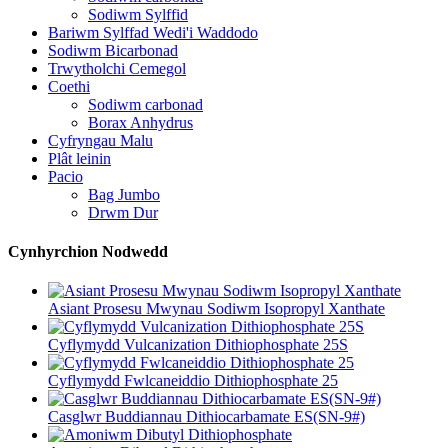
Sodiwm Sylffid
Bariwm Sylffad Wedi'i Waddodo
Sodiwm Bicarbonad
Trwytholchi Cemegol
Coethi
Sodiwm carbonad
Borax Anhydrus
Cyfryngau Malu
Plât leinin
Pacio
Bag Jumbo
Drwm Dur
Cynhyrchion Nodwedd
Asiant Prosesu Mwynau Sodiwm Isopropyl Xanthate
Cyflymydd Vulcanization Dithiophosphate 25S
Cyflymydd Fwlcaneiddio Dithiophosphate 25
Casglwr Buddiannau Dithiocarbamate ES(SN-9#)