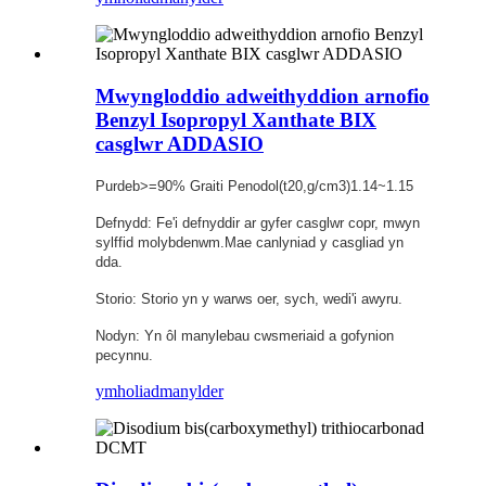
Mwyngloddio adweithyddion arnofio
Benzyl Isopropyl Xanthate BIX
casglwr ADDASIO
Purdeb>=90% Graiti Penodol(t20,g/cm3)1.14~1.15
Defnydd: Fe'i defnyddir ar gyfer casglwr copr, mwyn
sylffid molybdenwm.Mae canlyniad y casgliad yn
dda.
Storio: Storio yn y warws oer, sych, wedi'i awyru.
Nodyn: Yn ôl manylebau cwsmeriaid a gofynion
pecynnu.
ymholiad
manylder