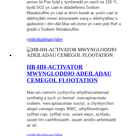
amser hir.Pan fydd y tymheredd yn uwch na 150 ℃,
bydd SO2 yn cael ei ddadelfennu.Sodium
Metabisulfite yn cael ei droi'n bowdr ac yna'n cael ei
ddefnyddio mewn amrywiaeth eang o ddefnyddiau o
gadwolion i drin dŵr.Mae wit-stone yn cario pob ffurf a
gradd o Sodiwm Metabisulfite.
ymholiad
manylder
HB-HH-ACTIVATOR
MWYNGLODDIO ADEILADAU
CEMEGOL FLOOTATION
Mae ein cwmni'n cynhyrchu ethylthiocarbamad
synthetig a sych yn bennaf, mercaptoacetate
sodiwm, mercaptoacetate isoctyl, a chynhyrchion
ategol cemegol megis MIBC, ethylthionitrogen,
sylffad copr, sylffad sinc, asiant ewyn, actifadu,
asiant trin carthffosiaeth, asiant arnofio anfetelaidd,
ac ati.
ymholiad
manylder