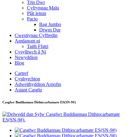
Trin Dwr
Cyfryngau Malu
Plât leinin
Pacio
Bag Jumbo
Drwm Dur
Cwestiynau Cyffredin
Amdanom ni
Taith Ffatri
Cysylltwch â Ni
Newyddion
Blog
Cartref
Cynhyrchion
Adweithyddion Arnofio
Asiant Casglu
Casglwr Buddiannau Dithiocarbamate ES(SN-9#)