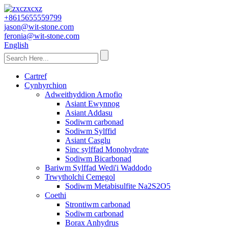
+8615655559799
jason@wit-stone.com
feronia@wit-stone.com
English
Cartref
Cynhyrchion
Adweithyddion Arnofio
Asiant Ewynnog
Asiant Addasu
Sodiwm carbonad
Sodiwm Sylffid
Asiant Casglu
Sinc sylffad Monohydrate
Sodiwm Bicarbonad
Bariwm Sylffad Wedi'i Waddodo
Trwytholchi Cemegol
Sodiwm Metabisulfite Na2S2O5
Coethi
Strontiwm carbonad
Sodiwm carbonad
Borax Anhydrus