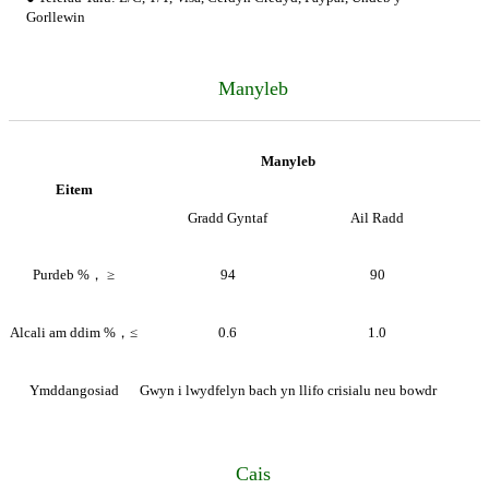
Gorllewin
Manyleb
Manyleb
Eitem
Gradd Gyntaf
Ail Radd
Purdeb %， ≥
94
90
Alcali am ddim %，≤
0.6
1.0
Ymddangosiad
Gwyn i lwydfelyn bach yn llifo crisialu neu bowdr
Cais