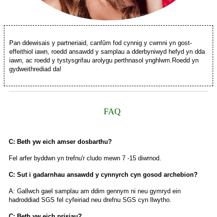
Pan ddewisais y partneriaid, canfûm fod cynnig y cwmni yn gost-
effeithiol iawn, roedd ansawdd y samplau a dderbyniwyd hefyd yn dda
iawn, ac roedd y tystysgrifau arolygu perthnasol ynghlwm.Roedd yn
gydweithrediad da!
FAQ
C: Beth yw eich amser dosbarthu?
Fel arfer byddwn yn trefnu'r cludo mewn 7 -15 diwrnod.
C: Sut i gadarnhau ansawdd y cynnyrch cyn gosod archebion?
A: Gallwch gael samplau am ddim gennym ni neu gymryd ein
hadroddiad SGS fel cyfeiriad neu drefnu SGS cyn llwytho.
C: Beth yw eich prisiau?