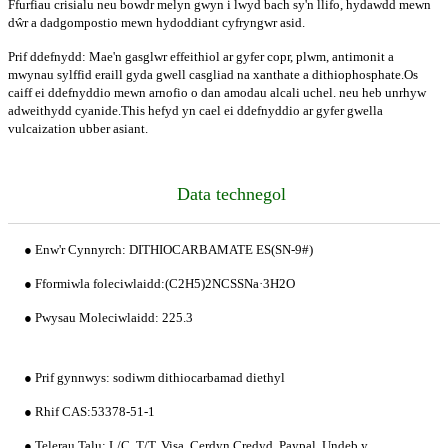
Ffurfiau crisialu neu bowdr melyn gwyn i lwyd bach sy'n llifo, hydawdd mewn
dŵr a dadgompostio mewn hydoddiant cyfryngwr asid.
Prif ddefnydd: Mae'n gasglwr effeithiol ar gyfer copr, plwm, antimonit a
mwynau sylffid eraill gyda gwell casgliad na xanthate a dithiophosphate.Os
caiff ei ddefnyddio mewn arnofio o dan amodau alcali uchel. neu heb unrhyw
adweithydd cyanide.This hefyd yn cael ei ddefnyddio ar gyfer gwella
vulcaization ubber asiant.
Data technegol
● Enw'r Cynnyrch: DITHIOCARBAMATE ES(SN-9#)
● Fformiwla foleciwlaidd:(C2H5)2NCSSNa·3H2O
● Pwysau Moleciwlaidd: 225.3
● Prif gynnwys: sodiwm dithiocarbamad diethyl
● Rhif CAS:53378-51-1
● Telerau Talu: L/C, T/T, Visa, Cerdyn Credyd, Paypal, Undeb y