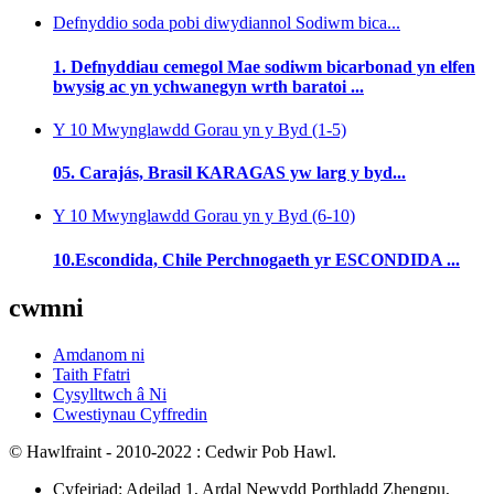
Defnyddio soda pobi diwydiannol Sodiwm bica...
1. Defnyddiau cemegol Mae sodiwm bicarbonad yn elfen
bwysig ac yn ychwanegyn wrth baratoi ...
Y 10 Mwynglawdd Gorau yn y Byd (1-5)
05. Carajás, Brasil KARAGAS yw larg y byd...
Y 10 Mwynglawdd Gorau yn y Byd (6-10)
10.Escondida, Chile Perchnogaeth yr ESCONDIDA ...
cwmni
Amdanom ni
Taith Ffatri
Cysylltwch â Ni
Cwestiynau Cyffredin
© Hawlfraint - 2010-2022 : Cedwir Pob Hawl.
Cyfeiriad: Adeilad 1, Ardal Newydd Porthladd Zhengpu,