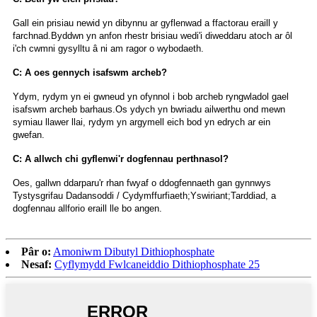
Gall ein prisiau newid yn dibynnu ar gyflenwad a ffactorau eraill y
farchnad.Byddwn yn anfon rhestr brisiau wedi'i diweddaru atoch ar ôl
i'ch cwmni gysylltu â ni am ragor o wybodaeth.
C: A oes gennych isafswm archeb?
Ydym, rydym yn ei gwneud yn ofynnol i bob archeb ryngwladol gael
isafswm archeb barhaus.Os ydych yn bwriadu ailwerthu ond mewn
symiau llawer llai, rydym yn argymell eich bod yn edrych ar ein
gwefan.
C: A allwch chi gyflenwi'r dogfennau perthnasol?
Oes, gallwn ddarparu'r rhan fwyaf o ddogfennaeth gan gynnwys
Tystysgrifau Dadansoddi / Cydymffurfiaeth;Yswiriant;Tarddiad, a
dogfennau allforio eraill lle bo angen.
Pâr o:
Amoniwm Dibutyl Dithiophosphate
Nesaf:
Cyflymydd Fwlcaneiddio Dithiophosphate 25