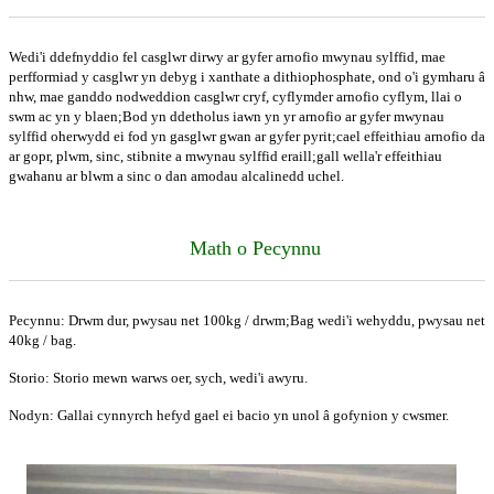
Wedi'i ddefnyddio fel casglwr dirwy ar gyfer arnofio mwynau sylffid, mae
perfformiad y casglwr yn debyg i xanthate a dithiophosphate, ond o'i gymharu â
nhw, mae ganddo nodweddion casglwr cryf, cyflymder arnofio cyflym, llai o
swm ac yn y blaen;Bod yn ddetholus iawn yn yr arnofio ar gyfer mwynau
sylffid oherwydd ei fod yn gasglwr gwan ar gyfer pyrit;cael effeithiau arnofio da
ar gopr, plwm, sinc, stibnite a mwynau sylffid eraill;gall wella'r effeithiau
gwahanu ar blwm a sinc o dan amodau alcalinedd uchel.
Math o Pecynnu
Pecynnu: Drwm dur, pwysau net 100kg / drwm;Bag wedi'i wehyddu, pwysau net
40kg / bag.
Storio: Storio mewn warws oer, sych, wedi'i awyru.
Nodyn: Gallai cynnyrch hefyd gael ei bacio yn unol â gofynion y cwsmer.