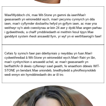
Waw!Wyddoch chi, mae Wit-Stone yn gwmni da iawn!Mae'r
gwasanaeth yn wirioneddol wych, mae'r pecynnu cynnyrch yn dda
iawn, mae'r cyflymder dosbarthu hefyd yn gyflym iawn, ac mae yna
weithwyr sy'n ateb cwestiynau ar-lein 24 awr y dydd.Mae angen parhau
i gydweithredu, a chaiff ymddiriedaeth ei meithrin fesul tipyn.Mae
ganddynt system rheoli ansawdd llym, yr wyf yn ei werthfawrogi'n fawr!
Cefais fy synnu'n fawr pan dderbyniais y nwyddau yn fuan.Mae'r
cydweithrediad â Wit-Stone yn wirioneddol wych.Mae'r ffatri yn lân,
mae'r cynhyrchion o ansawdd uchel, ac mae'r gwasanaeth yn
berffaith!Ar ôl dewis cyflenwyr sawl gwaith, fe wnaethom ddewis WIT-
STONE yn bendant.Mae uniondeb, brwdfrydedd a phroffesiynoldeb
wedi ennyn ein hymddiriedaeth dro ar ôl tro.