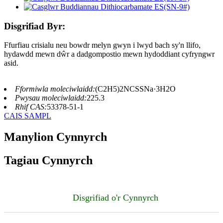
Disgrifiad Byr:
Ffurfiau crisialu neu bowdr melyn gwyn i lwyd bach sy'n llifo,
hydawdd mewn dŵr a dadgompostio mewn hydoddiant cyfryngwr
asid.
Fformiwla moleciwlaidd:
(C2H5)2NCSSNa·3H2O
Pwysau moleciwlaidd:
225.3
Rhif CAS:
53378-51-1
CAIS SAMPL
Manylion Cynnyrch
Tagiau Cynnyrch
Disgrifiad o'r Cynnyrch