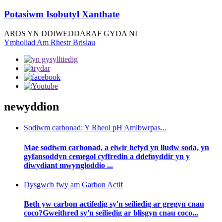
Potasiwm Isobutyl Xanthate
AROS YN DDIWEDDARAF GYDA NI
Ymholiad Am Rhestr Brisiau
newyddion
Sodiwm carbonad: Y Rheol pH Amlbwrpas...
Mae sodiwm carbonad, a elwir hefyd yn lludw soda, yn
gyfansoddyn cemegol cyffredin a ddefnyddir yn y
diwydiant mwyngloddio ...
Dysgwch fwy am Garbon Actif
Beth yw carbon actifedig sy'n seiliedig ar gregyn cnau
coco?Gweithred sy'n seiliedig ar blisgyn cnau coco...