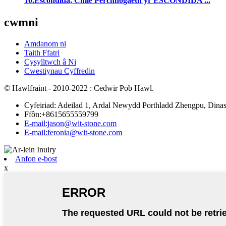
10.Escondida, Chile Perchnogaeth yr ESCONDIDA ...
cwmni
Amdanom ni
Taith Ffatri
Cysylltwch â Ni
Cwestiynau Cyffredin
© Hawlfraint - 2010-2022 : Cedwir Pob Hawl.
Cyfeiriad: Adeilad 1, Ardal Newydd Porthladd Zhengpu, Dinas
Ffôn:+8615655559799
E-mail:jason@wit-stone.com
E-mail:feronia@wit-stone.com
Anfon e-bost
x