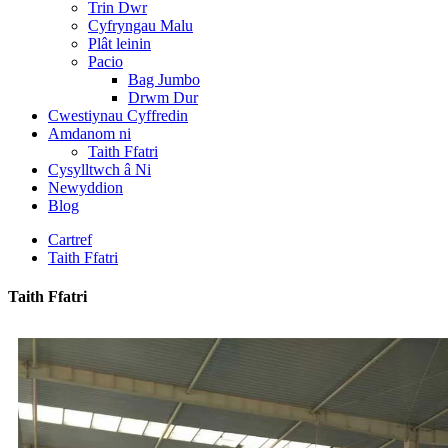
Trin Dwr
Cyfryngau Malu
Plât leinin
Pacio
Bag Jumbo
Drwm Dur
Cwestiynau Cyffredin
Amdanom ni
Taith Ffatri
Cysylltwch â Ni
Newyddion
Blog
Cartref
Taith Ffatri
Taith Ffatri