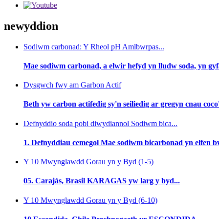
newyddion
Sodiwm carbonad: Y Rheol pH Amlbwrpas...
Mae sodiwm carbonad, a elwir hefyd yn lludw soda, yn gyf
Dysgwch fwy am Garbon Actif
Beth yw carbon actifedig sy'n seiliedig ar gregyn cnau coco?
Defnyddio soda pobi diwydiannol Sodiwm bica...
1. Defnyddiau cemegol Mae sodiwm bicarbonad yn elfen bw
Y 10 Mwynglawdd Gorau yn y Byd (1-5)
05. Carajás, Brasil KARAGAS yw larg y byd...
Y 10 Mwynglawdd Gorau yn y Byd (6-10)