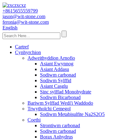
+8615655559799
jason@wit-stone.com
feronia@wit-stone.com
English
Cartref
Cynhyrchion
Adweithyddion Arnofio
Asiant Ewynnog
Asiant Addasu
Sodiwm carbonad
Sodiwm Sylffid
Asiant Casglu
Sinc sylffad Monohydrate
Sodiwm Bicarbonad
Bariwm Sylffad Wedi'i Waddodo
Trwytholchi Cemegol
Sodiwm Metabisulfite Na2S2O5
Coethi
Strontiwm carbonad
Sodiwm carbonad
Borax Anhydrus