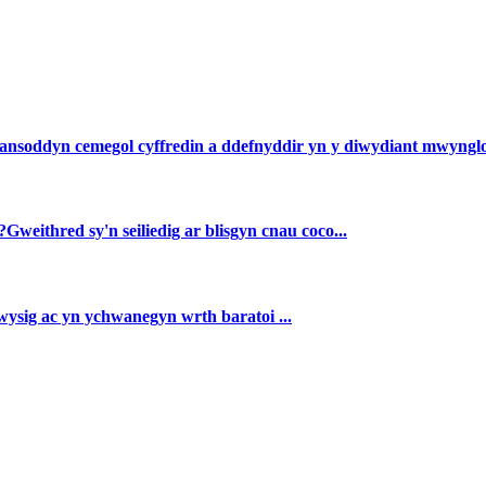
ansoddyn cemegol cyffredin a ddefnyddir yn y diwydiant mwynglod
Gweithred sy'n seiliedig ar blisgyn cnau coco...
ysig ac yn ychwanegyn wrth baratoi ...