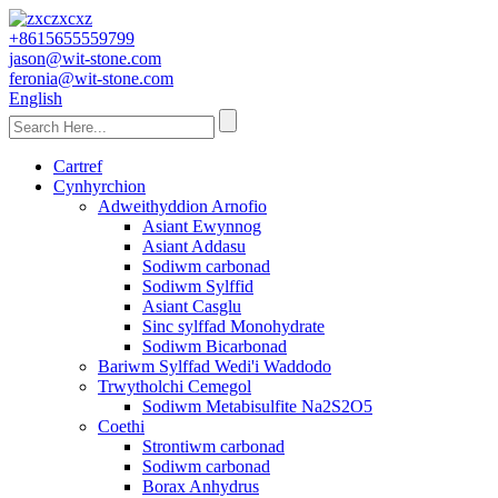
+8615655559799
jason@wit-stone.com
feronia@wit-stone.com
English
Cartref
Cynhyrchion
Adweithyddion Arnofio
Asiant Ewynnog
Asiant Addasu
Sodiwm carbonad
Sodiwm Sylffid
Asiant Casglu
Sinc sylffad Monohydrate
Sodiwm Bicarbonad
Bariwm Sylffad Wedi'i Waddodo
Trwytholchi Cemegol
Sodiwm Metabisulfite Na2S2O5
Coethi
Strontiwm carbonad
Sodiwm carbonad
Borax Anhydrus