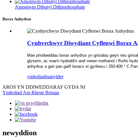
Amoniwm Dibutyl Dithiophosphate
Borax Anhydrus
Cynhyrchwyr Diwydiant Cyflenwi Borax 
Mae priodweddau borax anhydrus yn grisialau gwyn neu grisia
glyserin, ac mae'n hydoddi'n araf mewn methanol i ffurfio h
anhydrus a geir pan gaiff boracs ei gynhesu i 350-400 ° C.Pan 
ymholiad
manylder
AROS YN DDIWEDDARAF GYDA NI
Ymholiad Am Rhestr Brisiau
newyddion