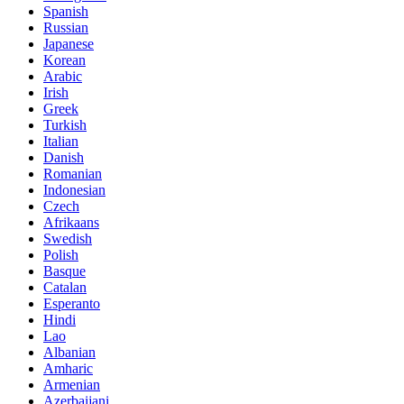
Spanish
Russian
Japanese
Korean
Arabic
Irish
Greek
Turkish
Italian
Danish
Romanian
Indonesian
Czech
Afrikaans
Swedish
Polish
Basque
Catalan
Esperanto
Hindi
Lao
Albanian
Amharic
Armenian
Azerbaijani