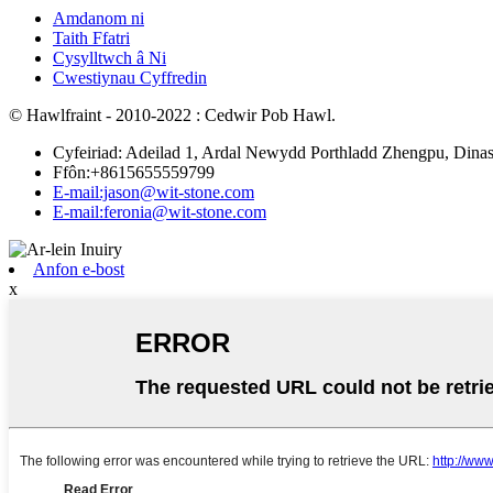
Amdanom ni
Taith Ffatri
Cysylltwch â Ni
Cwestiynau Cyffredin
© Hawlfraint - 2010-2022 : Cedwir Pob Hawl.
Cyfeiriad: Adeilad 1, Ardal Newydd Porthladd Zhengpu, Dinas
Ffôn:+8615655559799
E-mail:jason@wit-stone.com
E-mail:feronia@wit-stone.com
Anfon e-bost
x