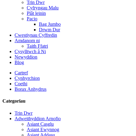
Trin Dwr
Cyfryngau Malu
Plât leinin
Pacio
Bag Jumbo
Drwm Dur
Cwestiynau Cyffredin
Amdanom ni
Taith Ffatri
Cysylltwch â Ni
Newyddion
Blog
Cartref
Cynhyrchion
Coethi
Borax Anhydrus
Categorïau
Trin Dwr
Adweithyddion Arnofio
Asiant Casglu
Asiant Ewynnog
Asiant Addasu