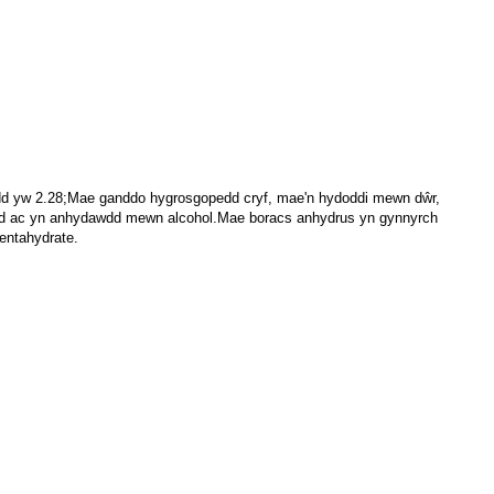
ysedd yw 2.28;Mae ganddo hygrosgopedd cryf, mae'n hydoddi mewn dŵr,
ïaidd ac yn anhydawdd mewn alcohol.Mae boracs anhydrus yn gynnyrch
pentahydrate.