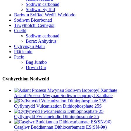
Sodiwm carbonad
Sodiwm Sylffid
Bariwm Sylffad Wedi'i Waddodo
Sodiwm Bicarbonad
Trwytholchi Cemegol
Coethi
Sodiwm carbonad
Borax Anhydrus
Cyfryngau Malu
Plât leinin
Pacio
Bag Jumbo
Drwm Dur
Cynhyrchion Nodwedd
Asiant Prosesu Mwynau Sodiwm Isopropyl Xanthate
Cyflymydd Vulcanization Dithiophosphate 25S
Cyflymydd Fwlcaneiddio Dithiophosphate 25
Casglwr Buddiannau Dithiocarbamate ES(SN-9#)