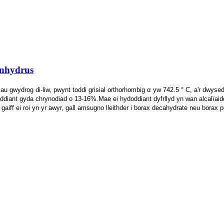
Anhydrus
lau gwydrog di-liw, pwynt toddi grisial orthorhombig α yw 742.5 ° C, a'r dw
ydoddiant gyda chrynodiad o 13-16%.Mae ei hydoddiant dyfrllyd yn wan alcal
gaiff ei roi yn yr awyr, gall amsugno lleithder i borax decahydrate neu borax 