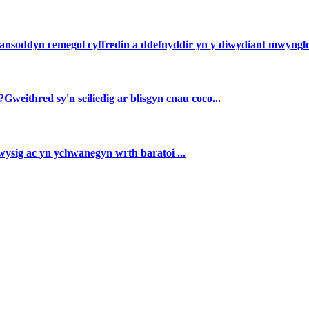
ansoddyn cemegol cyffredin a ddefnyddir yn y diwydiant mwynglod
Gweithred sy'n seiliedig ar blisgyn cnau coco...
ysig ac yn ychwanegyn wrth baratoi ...