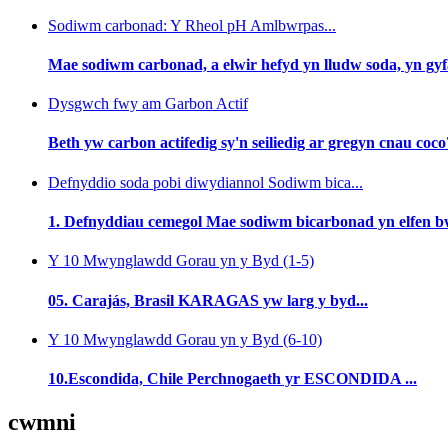
Sodiwm carbonad: Y Rheol pH Amlbwrpas...
Mae sodiwm carbonad, a elwir hefyd yn lludw soda, yn gyf
Dysgwch fwy am Garbon Actif
Beth yw carbon actifedig sy'n seiliedig ar gregyn cnau coco?
Defnyddio soda pobi diwydiannol Sodiwm bica...
1. Defnyddiau cemegol Mae sodiwm bicarbonad yn elfen bw
Y 10 Mwynglawdd Gorau yn y Byd (1-5)
05. Carajás, Brasil KARAGAS yw larg y byd...
Y 10 Mwynglawdd Gorau yn y Byd (6-10)
10.Escondida, Chile Perchnogaeth yr ESCONDIDA ...
cwmni