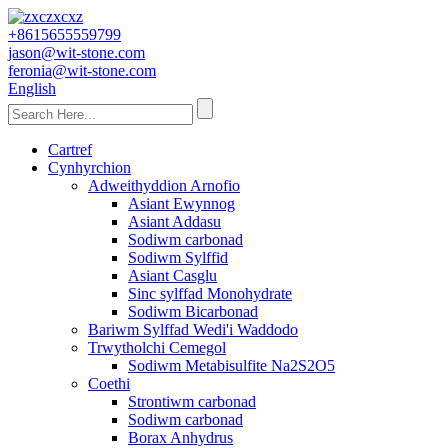
+8615655559799
jason@wit-stone.com
feronia@wit-stone.com
English
Cartref
Cynhyrchion
Adweithyddion Arnofio
Asiant Ewynnog
Asiant Addasu
Sodiwm carbonad
Sodiwm Sylffid
Asiant Casglu
Sinc sylffad Monohydrate
Sodiwm Bicarbonad
Bariwm Sylffad Wedi'i Waddodo
Trwytholchi Cemegol
Sodiwm Metabisulfite Na2S2O5
Coethi
Strontiwm carbonad
Sodiwm carbonad
Borax Anhydrus