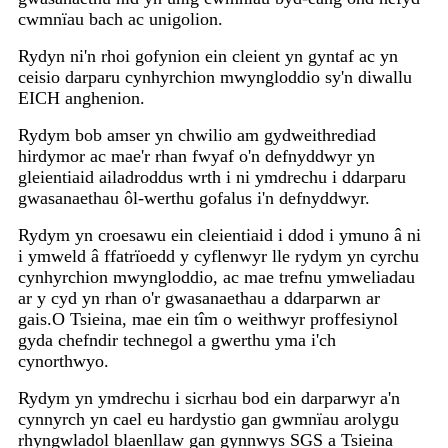
cwmnïau bach ac unigolion.
Rydyn ni'n rhoi gofynion ein cleient yn gyntaf ac yn
ceisio darparu cynhyrchion mwyngloddio sy'n diwallu
EICH anghenion.
Rydym bob amser yn chwilio am gydweithrediad
hirdymor ac mae'r rhan fwyaf o'n defnyddwyr yn
gleientiaid ailadroddus wrth i ni ymdrechu i ddarparu
gwasanaethau ôl-werthu gofalus i'n defnyddwyr.
Rydym yn croesawu ein cleientiaid i ddod i ymuno â ni
i ymweld â ffatrïoedd y cyflenwyr lle rydym yn cyrchu
cynhyrchion mwyngloddio, ac mae trefnu ymweliadau
ar y cyd yn rhan o'r gwasanaethau a ddarparwn ar
gais.O Tsieina, mae ein tîm o weithwyr proffesiynol
gyda chefndir technegol a gwerthu yma i'ch
cynorthwyo.
Rydym yn ymdrechu i sicrhau bod ein darparwyr a'n
cynnyrch yn cael eu hardystio gan gwmnïau arolygu
rhyngwladol blaenllaw gan gynnwys SGS a Tsieina