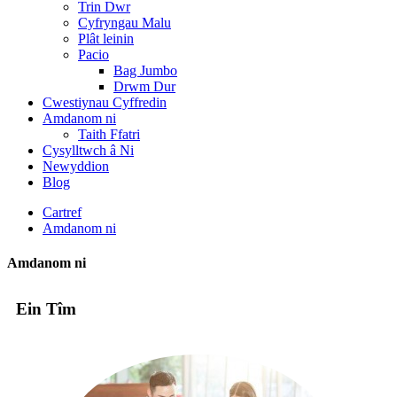
Trin Dwr
Cyfryngau Malu
Plât leinin
Pacio
Bag Jumbo
Drwm Dur
Cwestiynau Cyffredin
Amdanom ni
Taith Ffatri
Cysylltwch â Ni
Newyddion
Blog
Cartref
Amdanom ni
Amdanom ni
Ein Tîm