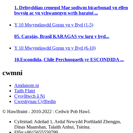
1. Defnyddiau cemegol Mae sodiwm bicarbonad yn elfen
bwysig ac yn ychwanegyn wrth baratoi ...
Y 10 Mwynglawdd Gorau yn y Byd (1-5)
05. Carajás, Brasil KARAGAS yw larg y byd...
Y 10 Mwynglawdd Gorau yn y Byd (6-10)
10.Escondida, Chile Perchnogaeth yr ESCONDIDA ...
cwmni
Amdanom ni
Taith Ffatri
Cysylltwch â Ni
Cwestiynau Cyffredin
© Hawlfraint - 2010-2022 : Cedwir Pob Hawl.
Cyfeiriad: Adeilad 1, Ardal Newydd Porthladd Zhengpu,
Dinas Maanshan, Talaith Anhui, Tsieina.
Ffôn:+8615655559799