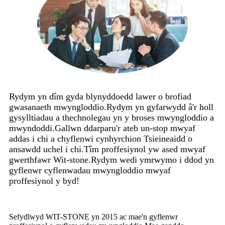
Rydym yn dîm gyda blynyddoedd lawer o brofiad
gwasanaeth mwyngloddio.Rydym yn gyfarwydd â'r holl
gysylltiadau a thechnolegau yn y broses mwyngloddio a
mwyndoddi.Gallwn ddarparu'r ateb un-stop mwyaf
addas i chi a chyflenwi cynhyrchion Tsieineaidd o
ansawdd uchel i chi.Tîm proffesiynol yw ased mwyaf
gwerthfawr Wit-stone.Rydym wedi ymrwymo i ddod yn
gyflenwr cyflenwadau mwyngloddio mwyaf
proffesiynol y byd!
Sefydlwyd WIT-STONE yn 2015 ac mae'n gyflenwr