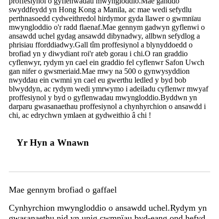
proffesiynol o gyflenwadau mwyngloddio.Mae ganddo
swyddfeydd yn Hong Kong a Manila, ac mae wedi sefydlu
perthnasoedd cydweithredol hirdymor gyda llawer o gwmnïau
mwyngloddio o'r radd flaenaf.Mae gennym gadwyn gyflenwi o
ansawdd uchel gydag ansawdd dibynadwy, allbwn sefydlog a
phrisiau fforddiadwy.Gall tîm proffesiynol a blynyddoedd o
brofiad yn y diwydiant roi'r ateb gorau i chi.O ran graddio
cyflenwyr, rydym yn cael ein graddio fel cyflenwr Safon Uwch
gan nifer o gwsmeriaid.Mae mwy na 500 o gynwysyddion
nwyddau ein cwmni yn cael eu gwerthu ledled y byd bob
blwyddyn, ac rydym wedi ymrwymo i adeiladu cyflenwr mwyaf
proffesiynol y byd o gyflenwadau mwyngloddio.Byddwn yn
darparu gwasanaethau proffesiynol a chynhyrchion o ansawdd i
chi, ac edrychwn ymlaen at gydweithio â chi !
Yr Hyn a Wnawn
Mae gennym brofiad o gaffael
Cynhyrchion mwyngloddio o ansawdd uchel.Rydym yn
gwasanaethu nid yn unig cwmnïau byd-eang ond hefyd