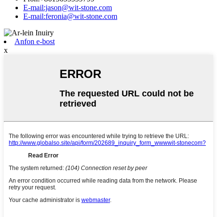
E-mail:jason@wit-stone.com
E-mail:feronia@wit-stone.com
Anfon e-bost
x