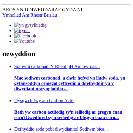
AROS YN DDIWEDDARAF GYDA NI
Ymholiad Am Rhestr Brisiau
newyddion
Sodiwm carbonad: Y Rheol pH Amlbwrpas...
Mae sodiwm carbonad, a elwir hefyd yn lludw soda, yn
gyfansoddyn cemegol cyffredin a ddefnyddir yn y
diwydiant mwyngloddio ...
Dysgwch fwy am Garbon Actif
Beth yw carbon actifedig sy'n seiliedig ar gregyn cnau
coco?Gweithred sy'n seiliedig ar blisgyn cnau coco...
Defnyddio soda pobi diwydiannol Sodiwm bica...