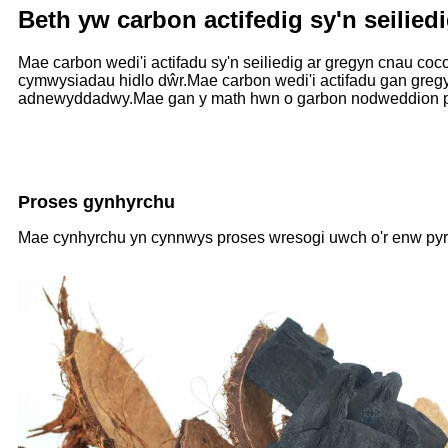
Beth yw carbon actifedig sy'n seilie
Mae carbon wedi'i actifadu sy'n seiliedig ar gregyn cnau coco
cymwysiadau hidlo dŵr.Mae carbon wedi'i actifadu gan gregyn
adnewyddadwy.Mae gan y math hwn o garbon nodweddion perffo
Proses gynhyrchu
Mae cynhyrchu yn cynnwys proses wresogi uwch o'r enw pyro