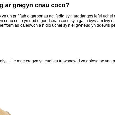
dig ar gregyn cnau coco?
 yn un prif fath o garbonau actifedig sy'n arddangos lefel uchel
 cnau coco yn dod o goed cnau coco sy'n gallu byw am fwy na 7
rmiad caledwch a hidlo uchel sy'n ei gwneud yn ddewis perffai
lysis lle mae cregyn yn cael eu trawsnewid yn golosg ac yna p