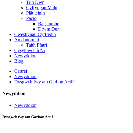
Trin Dwr
Cyfryngau Malu
Plât leinin
Pacio
Bag Jumbo
Drwm Dur
Cwestiynau Cyffredin
Amdanom ni
Taith Ffatri
Cysylltwch â Ni
Newyddion
Blog
Cartref
Newyddion
Dysgwch fwy am Garbon Actif
Newyddion
Newyddion
Dysgwch fwy am Garbon Actif