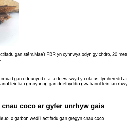
 actifadu gan stêm.Mae'r FBR yn cynnwys odyn gylchdro, 20 met
.
formiad gan ddeunydd crai a ddewiswyd yn ofalus, tymheredd ac
wahanol feintiau gronynnog gan ddefnyddio gwahanol feintiau rhwy
cnau coco ar gyfer unrhyw gais
uol o garbon wedi'i actifadu gan gregyn cnau coco