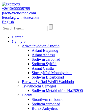
+8615655559799
jason@wit-stone.com
feronia@wit-stone.com
English
Cartref
Cynhyrchion
Adweithyddion Arnofio
Asiant Ewynnog
Asiant Addasu
Sodiwm carbonad
Sodiwm Sylffid
Asiant Casglu
Sinc sylffad Monohydrate
Sodiwm Bicarbonad
Bariwm Sylffad Wedi'i Waddodo
Trwytholchi Cemegol
Sodiwm Metabisulfite Na2S2O5
Coethi
Strontiwm carbonad
Sodiwm carbonad
Borax Anhydrus