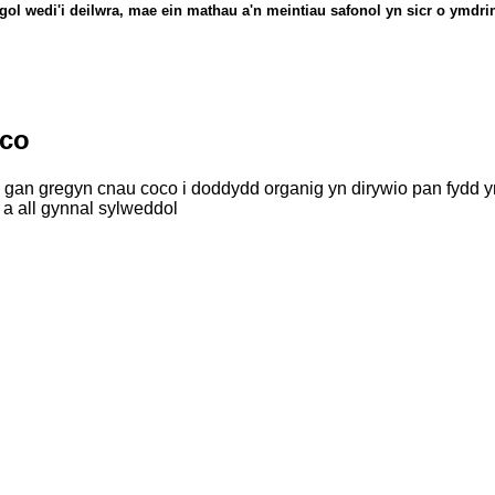
ol wedi'i deilwra, mae ein mathau a'n meintiau safonol yn sicr o ymdrin
oco
du gan gregyn cnau coco i doddydd organig yn dirywio pan fydd 
a all gynnal sylweddol