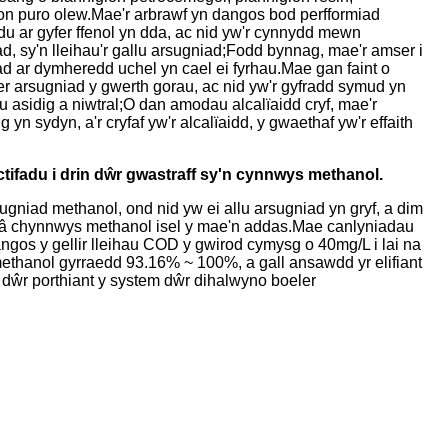
on puro olew.Mae'r arbrawf yn dangos bod perfformiad
du ar gyfer ffenol yn dda, ac nid yw'r cynnydd mewn
iad, sy'n lleihau'r gallu arsugniad;Fodd bynnag, mae'r amser i
d ar dymheredd uchel yn cael ei fyrhau.Mae gan faint o
er arsugniad y gwerth gorau, ac nid yw'r gyfradd symud yn
asidig a niwtral;O dan amodau alcalïaidd cryf, mae'r
 yn sydyn, a'r cryfaf yw'r alcalïaidd, y gwaethaf yw'r effaith
ctifadu i drin dŵr gwastraff sy'n cynnwys methanol.
sugniad methanol, ond nid yw ei allu arsugniad yn gryf, a dim
ff â chynnwys methanol isel y mae'n addas.Mae canlyniadau
ngos y gellir lleihau COD y gwirod cymysg o 40mg/L i lai na
methanol gyrraedd 93.16% ~ 100%, a gall ansawdd yr elifiant
dŵr porthiant y system dŵr dihalwyno boeler