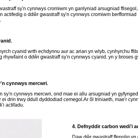
 gwastraff sy'n cynnwys cromiwm yn ganlyniad arsugniad ffisego
 actifedig o ddŵr gwastraff sy'n cynnwys cromiwm berfformiad ar
.
yanid.
rch cyanid wrth echdynnu aur ac arian yn wlyb, cynhyrchu ffibr
g rhywfaint o ddŵr gwastraff sy'n cynnwys cyanid. yn y broses g
sy'n cynnwys mercwri.
 sy'n cynnwys mercwri, ond mae ei allu arsugniad yn gyfyngedig
 ei drin trwy ddull dyddodiad cemegol.Ar ôl triniaeth, mae'r cyn
'i actifadu.
4. Defnyddir carbon wedi'i ac
Daw dŵr gwastraff ffenolig yn