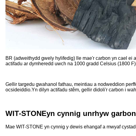
BR (adweithydd gwely hylifedig) lle mae'r carbon yn cael ei
actifadu ar dymheredd uwch na 1000 gradd Celsius (1800 F)
Gellir targedu gwahanol fathau, meintiau a nodweddion perf
ocsideiddio.Yn dilyn actifadu stêm, gellir didoli'r carbon i 
WIT-STONE
yn cynnig unrhyw garbon 
Mae WIT-STONE yn cynnig y dewis ehangaf a mwyaf cystadle