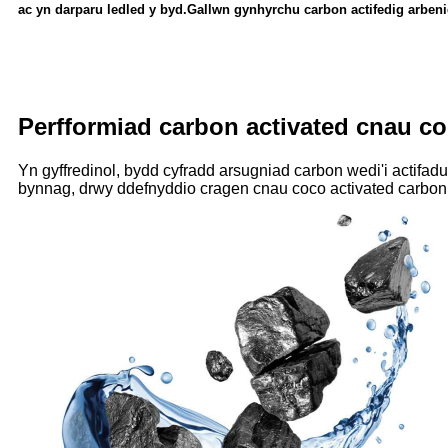
ac yn darparu ledled y byd.Gallwn gynhyrchu carbon actifedig arbenig
Perfformiad carbon activated cnau c
Yn gyffredinol, bydd cyfradd arsugniad carbon wedi'i actifa
bynnag, drwy ddefnyddio cragen cnau coco activated carbon 