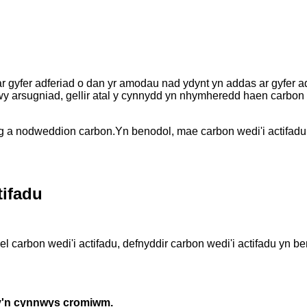
 ar gyfer adferiad o dan yr amodau nad ydynt yn addas ar gyfer 
wy arsugniad, gellir atal y cynnydd yn nhymheredd haen carbon 
sog a nodweddion carbon.Yn benodol, mae carbon wedi'i actifad
tifadu
el carbon wedi'i actifadu, defnyddir carbon wedi'i actifadu yn 
 sy'n cynnwys cromiwm.