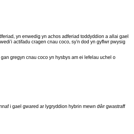
adferiad, yn enwedig yn achos adferiad toddyddion a allai gael
wedi'i actifadu cragen cnau coco, sy'n dod yn gyflwr pwysig
u gan gregyn cnau coco yn hysbys am ei lefelau uchel o
bennaf i gael gwared ar lygryddion hybrin mewn dŵr gwastraff