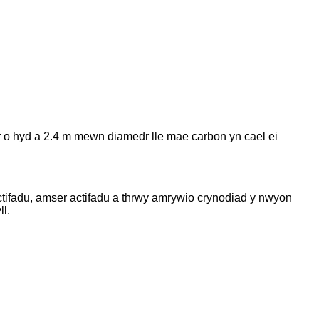
r o hyd a 2.4 m mewn diamedr lle mae carbon yn cael ei
tifadu, amser actifadu a thrwy amrywio crynodiad y nwyon
ll.