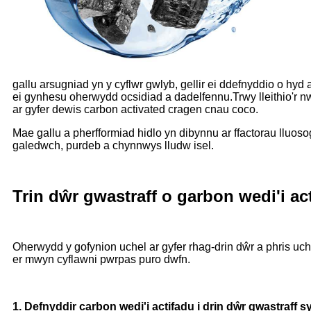
gallu arsugniad yn y cyflwr gwlyb, gellir ei ddefnyddio o hyd
ei gynhesu oherwydd ocsidiad a dadelfennu.Trwy lleithio'r n
ar gyfer dewis carbon activated cragen cnau coco.
Mae gallu a pherfformiad hidlo yn dibynnu ar ffactorau lluo
galedwch, purdeb a chynnwys lludw isel.
Trin dŵr gwastraff o garbon wedi'i ac
Oherwydd y gofynion uchel ar gyfer rhag-drin dŵr a phris uch
er mwyn cyflawni pwrpas puro dwfn.
1. Defnyddir carbon wedi'i actifadu i drin dŵr gwastraff