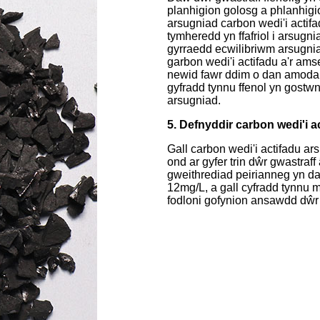
planhigion golosg a phlanhigi
arsugniad carbon wedi'i actifa
tymheredd yn ffafriol i arsugn
gyrraedd ecwilibriwm arsugnia
garbon wedi'i actifadu a'r ams
newid fawr ddim o dan amodau 
gyfradd tynnu ffenol yn gostwng
arsugniad.
5. Defnyddir carbon wedi'i a
Gall carbon wedi'i actifadu ar
ond ar gyfer trin dŵr gwastra
gweithrediad peirianneg yn da
12mg/L, a gall cyfradd tynnu 
fodloni gofynion ansawdd dŵr 