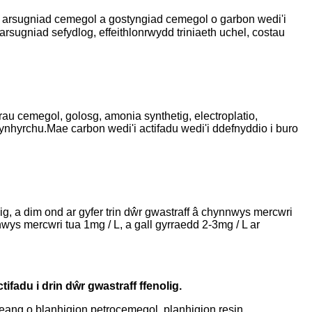
l, arsugniad cemegol a gostyngiad cemegol o garbon wedi'i
sugniad sefydlog, effeithlonrwydd triniaeth uchel, costau
au cemegol, golosg, amonia synthetig, electroplatio,
ynhyrchu.Mae carbon wedi'i actifadu wedi'i ddefnyddio i buro
, a dim ond ar gyfer trin dŵr gwastraff â chynnwys mercwri
nwys mercwri tua 1mg / L, a gall gyrraedd 2-3mg / L ar
tifadu i drin dŵr gwastraff ffenolig.
 eang o blanhigion petrocemegol, planhigion resin,