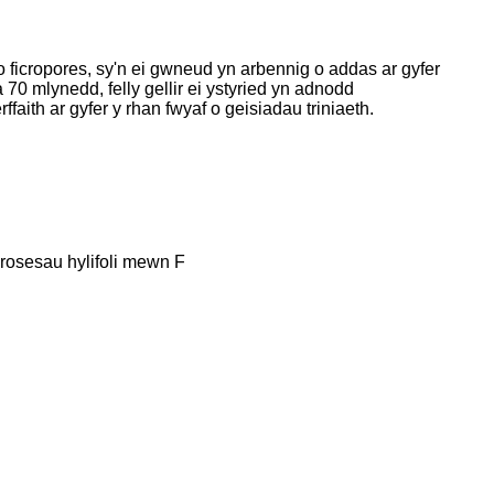
 o ficropores, sy'n ei gwneud yn arbennig o addas ar gyfer
0 mlynedd, felly gellir ei ystyried yn adnodd
th ar gyfer y rhan fwyaf o geisiadau triniaeth.
rosesau hylifoli mewn F