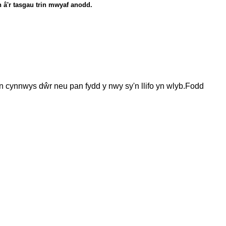
 â'r tasgau trin mwyaf anodd.
yn cynnwys dŵr neu pan fydd y nwy sy'n llifo yn wlyb.Fodd