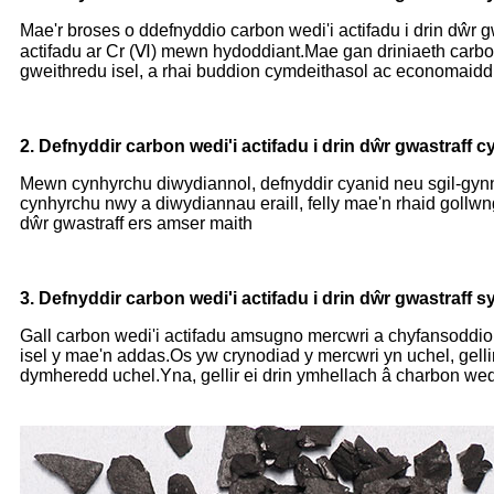
Mae'r broses o ddefnyddio carbon wedi'i actifadu i drin dŵr
actifadu ar Cr (Ⅵ) mewn hydoddiant.Mae gan driniaeth carbon
gweithredu isel, a rhai buddion cymdeithasol ac economaidd
2. Defnyddir carbon wedi'i actifadu i drin dŵr gwastraff c
Mewn cynhyrchu diwydiannol, defnyddir cyanid neu sgil-gynny
cynhyrchu nwy a diwydiannau eraill, felly mae'n rhaid gollwn
dŵr gwastraff ers amser maith
3. Defnyddir carbon wedi'i actifadu i drin dŵr gwastraff 
Gall carbon wedi'i actifadu amsugno mercwri a chyfansoddion
isel y mae'n addas.Os yw crynodiad y mercwri yn uchel, gellir
dymheredd uchel.Yna, gellir ei drin ymhellach â charbon wedi